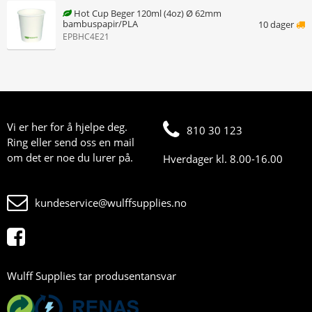
Hot Cup Beger 120ml (4oz) Ø 62mm
bambuspapir/PLA
10 dager
EPBHC4E21
Vi er her for å hjelpe deg.
810 30 123
Ring eller send oss en mail
om det er noe du lurer på.
Hverdager kl. 8.00-16.00
kundeservice@wulffsupplies.no
Wulff Supplies tar produsentansvar