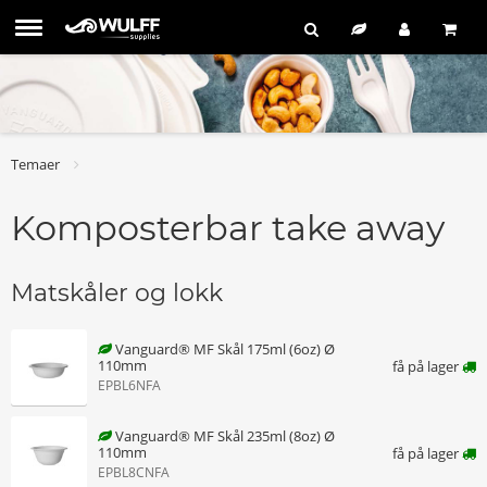
Temaer
Komposterbar take away
Matskåler og lokk
Vanguard® MF Skål 175ml (6oz) Ø
110mm
få på lager
EPBL6NFA
Vanguard® MF Skål 235ml (8oz) Ø
110mm
få på lager
EPBL8CNFA