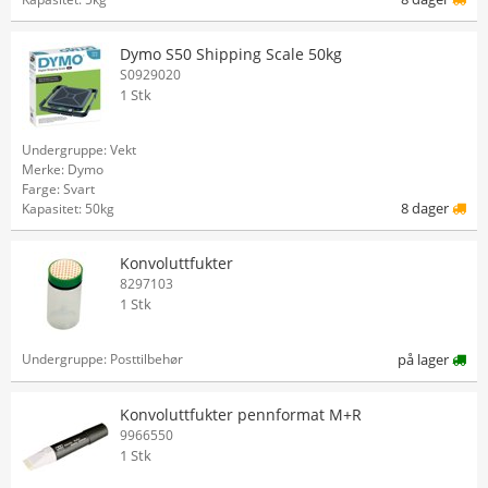
Dymo S50 Shipping Scale 50kg
S0929020
1 Stk
Undergruppe: Vekt
Merke: Dymo
Farge: Svart
8 dager
Kapasitet: 50kg
Konvoluttfukter
8297103
1 Stk
Undergruppe: Posttilbehør
på lager
Konvoluttfukter pennformat M+R
9966550
1 Stk