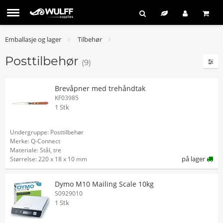
Emballasje og lager
Tilbehør
Posttilbehør
(9)
Brevåpner med trehåndtak
KF03985
1 Stk
Undergruppe: Posttilbehør
Merke: Q-Connect
Materiale: Stål, tre
på lager
Størrelse: 220 x 18 x 10 mm
Dymo M10 Mailing Scale 10kg
S0929010
1 Stk