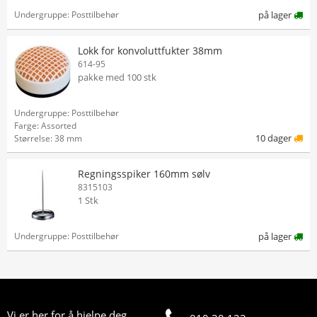
Undergruppe: Posttilbehør
på lager
Lokk for konvoluttfukter 38mm
614-95
pakke med 100 stk
Undergruppe: Posttilbehør
Farge: Assorted
10 dager
Størrelse: 38 mm
Regningsspiker 160mm sølv
8315103
1 Stk
Undergruppe: Posttilbehør
på lager
Vi er her for å hjelpe deg.