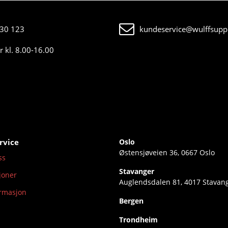
30 123
kundeservice@wulffsuppl
 kl. 8.00-16.00
rvice
Oslo
Østensjøveien 36, 0667 Oslo
ss
Stavanger
joner
Auglendsdalen 81, 4017 Stavan
ormasjon
Bergen
Trondheim