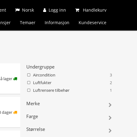
ent
Norsk
Logg inn
Handlekurv
nsjer
Temaer
Informasjon
Kundeservice
Undergruppe
Aircondition
3
på lager
Luftfukter
2
Luftrensere tilbehør
1
Merke
8 dager
Farge
Størrelse