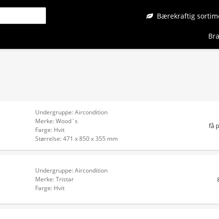
Bærekraftig sortim
Bra
Undergruppe: Aircondition
Merke: Wood´s
få 
Farge: Hvit
Størrelse: 471 x 850 x 355 mm
Undergruppe: Aircondition
Merke: Tristar
Farge: Hvit