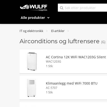
Alle produkter
IT og elektronikk
El-artikler
Airconditions og luftrensere
(6)
AC Cortina 12K WiFi WAC1203G Silent
WAC1203G
1 Stk
Klimaanlegg med WiFi 7000 BTU
AC-5707
1 Stk