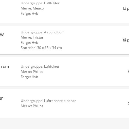
Undergruppe: Luftfukter
få 
Merke: Meaco
Farge: Hvit
Undergruppe: Aircondition
5W
Merke: Tristar
få 
Farge: Hvit
Størrelse: 30 x 63 x 34 cm
e rom
Undergruppe: Luftfukter
Merke: Philips
Farge: Hvit
er
Undergruppe: Luftrensere tilbehør
Merke: Philips