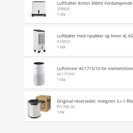
Luftfukter Armin 300ml Fordampende
250820
1 Stk
Luftkjøler med ispakker og timer 4L 6
A13653
1 Stk
Luftrenser AC1715/10 for mellomstor
AC171510
1 Stk
Original reservedel: Integrert 3-i-1-filt
FY1700-30
1 Pk