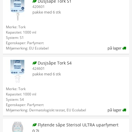
Dusjsåpe Tork S1
420601
pakke med 6 stk
Merke: Tork
Kapasitet: 1000 ml
System: S1
Egenskaper: Parfymert
på lager
Miljømerking: EU Ecolabel
Dusjsåpe Tork S4
424601
pakke med 6 stk
Merke: Tork
Kapasitet: 1000 ml
System: S4
Egenskaper: Parfymert
på lager
Miljømerking: Dermatologiskt testat, EU Ecolabel
Flytende såpe Sterisol ULTRA uparfymert
0,7L