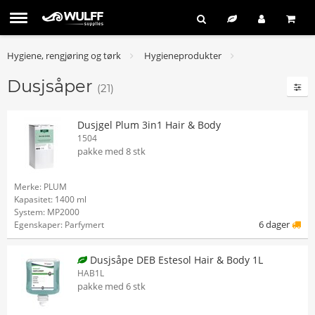
Hygiene, rengjøring og tørk
Hygieneprodukter
Dusjsåper
(21)
Dusjgel Plum 3in1 Hair & Body
1504
pakke med 8 stk
Merke: PLUM
Kapasitet: 1400 ml
System: MP2000
6 dager
Egenskaper: Parfymert
Dusjsåpe DEB Estesol Hair & Body 1L
HAB1L
pakke med 6 stk