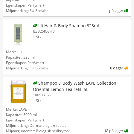
Egenskaper: Parfymert
på lager
Miljømerking: EU Ecolabel
Illi Hair & Body Shampo 325ml
ILE325IOSHB
1 Stk
Merke: Illi
Kapasitet: 325 ml
Egenskaper: Parfymert
8 dager
Miljømerking: EU Ecolabel
Shampoo & Body Wash LAPÉ Collection
Oriental Lemon Tea refill 5L
100977377
1 Stk
Merke: LAPÉ
Kapasitet: 5000 ml
Egenskaper: Parfymert
Miljømerking: Dermatologiskt testat
få på lager
Miljøargumenter: Biologisk nedbrytbar