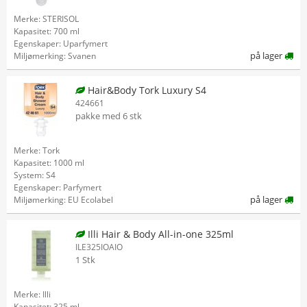
Merke: STERISOL
Kapasitet: 700 ml
Egenskaper: Uparfymert
på lager
Miljømerking: Svanen
Hair&Body Tork Luxury S4
424661
pakke med 6 stk
Merke: Tork
Kapasitet: 1000 ml
System: S4
Egenskaper: Parfymert
på lager
Miljømerking: EU Ecolabel
Illi Hair & Body All-in-one 325ml
ILE325IOAIO
1 Stk
Merke: Illi
Kapasitet: 325 ml