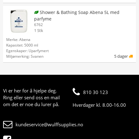
Shower & Bathing Soap Abena 5L med
parfyme
6762
1 Stk
Merke: Abena
Kapasitet: 5000 ml
Egenskaper: Uparfymert
5 dager
Miljømerking: Svanen
Vi er her for å hjelpe deg.
810 30 123
Ring eller send oss en mail
om det er noe du lurer på.
Hverdager kl. 8.00-16.00
kundeservice@wulffsupplies.no