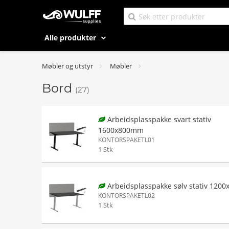
Alle produkter
Møbler og utstyr
Møbler
Bord
(27)
Arbeidsplasspakke svart stativ
1600x800mm
KONTORSPAKETL01
1 Stk
Arbeidsplasspakke sølv stativ 120
KONTORSPAKETL02
1 Stk