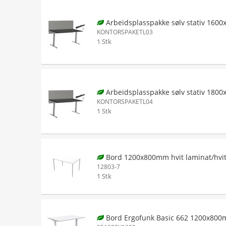
Arbeidsplasspakke sølv stativ 160
KONTORSPAKETL03
1 Stk
Arbeidsplasspakke sølv stativ 180
KONTORSPAKETL04
1 Stk
Bord 1200x800mm hvit laminat/hvi
12803-7
1 Stk
Bord Ergofunk Basic 662 1200x800