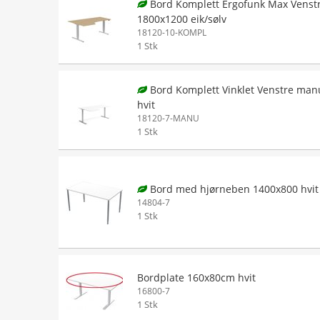
Bord Komplett Ergofunk Max Venst
1800x1200 eik/sølv
18120-10-KOMPL
1 Stk
Bord Komplett Vinklet Venstre man
hvit
18120-7-MANU
1 Stk
Bord med hjørneben 1400x800 hvit
14804-7
1 Stk
Bordplate 160x80cm hvit
16800-7
1 Stk