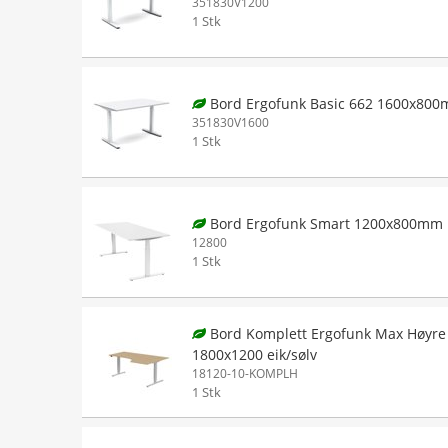
351830V1200
1 Stk
Bord Ergofunk Basic 662 1600x800
351830V1600
1 Stk
Bord Ergofunk Smart 1200x800mm 
12800
1 Stk
Bord Komplett Ergofunk Max Høyre
1800x1200 eik/sølv
18120-10-KOMPLH
1 Stk