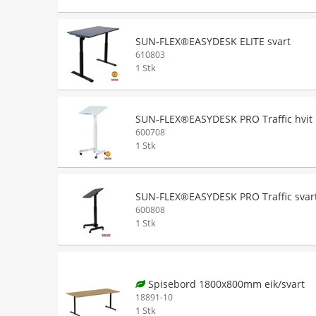
SUN-FLEX®EASYDESK ELITE svart
610803
1 Stk
SUN-FLEX®EASYDESK PRO Traffic hvit
600708
1 Stk
SUN-FLEX®EASYDESK PRO Traffic svar
600808
1 Stk
Spisebord 1800x800mm eik/svart
18891-10
1 Stk