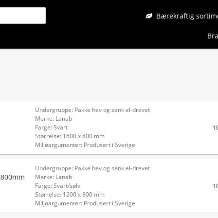
Bærekraftig sortim
Bra
Undergruppe: Pakke hev og senk el-drevet
Merke: Lanab
1
Farge: Svart
Størrelse: 1600 x 800 mm
Miljøargumenter: Produsert i Sverige
Undergruppe: Pakke hev og senk el-drevet
0x800mm
Merke: Lanab
1
Farge: Svart/sølv
Størrelse: 1200 x 800 mm
Miljøargumenter: Produsert i Sverige