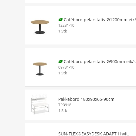
Cafébord pelarstativ Ø1200mm eik/
12231-10
1 Stk
Cafébord pelarstativ Ø900mm eik/s
09731-10
1 Stk
Pakkebord 180x90x65-90cm
TPB918
1 Stk
SUN-FLEX®EASYDESK ADAPT l hvit,