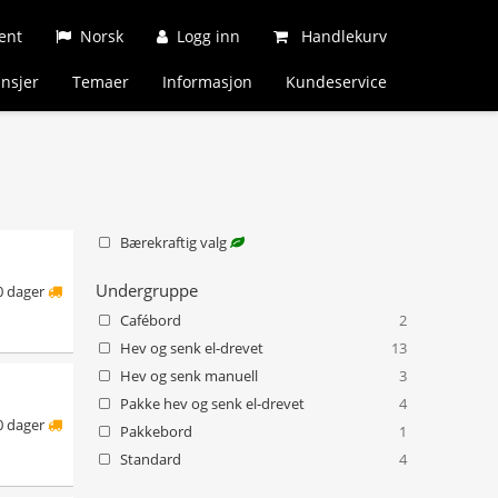
ent
Norsk
Logg inn
Handlekurv
nsjer
Temaer
Informasjon
Kundeservice
Bærekraftig valg
Undergruppe
0 dager
Cafébord
2
Hev og senk el-drevet
13
Hev og senk manuell
3
Pakke hev og senk el-drevet
4
0 dager
Pakkebord
1
Standard
4