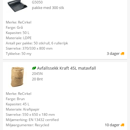
G5050
pakke med 300 stk
Merke: ReCirkel
Farge: Grå
Kapasitet: 50 L
Materiale: LDPE
Antall per pakke: 50 stk/rull, 6 ruller/pk
Størrelse: 370/330 x 800 mm
3 dager
Tykkelse: 50 my
Avfallssekk Kraft 45L matavfall
2045N
20 Bnt
Merke: ReCirkel
Farge: Brun
Kapasitet: 45 L
Materiale: Kraftpapir
Størrelse: 550 x 650 x 180 mm
Miljømerking: EN 13432 certified
10 dager
Miljøargumenter: Recycled