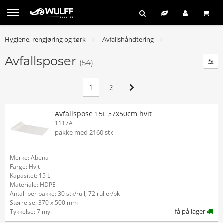
Hygiene, rengjøring og tørk
Avfallshåndtering
Avfallsposer
(54)
1
2
Avfallspose 15L 37x50cm hvit
1117A
pakke med 2160 stk
Merke: Abena
Farge: Hvit
Kapasitet: 15 L
Materiale: HDPE
Antall per pakke: 30 stk/rull, 72 ruller/pk
Størrelse: 370 x 500 mm
få på lager
Tykkelse: 7 my