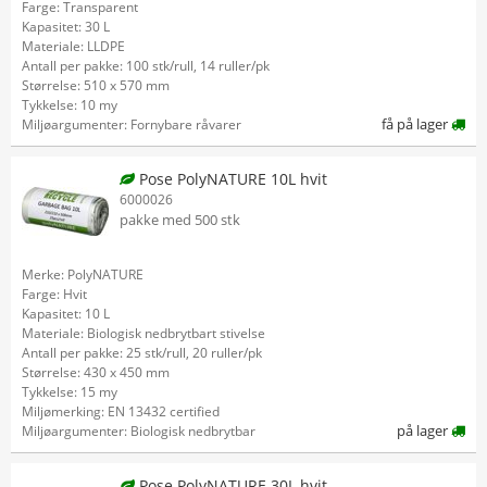
Farge: Transparent
Kapasitet: 30 L
Materiale: LLDPE
Antall per pakke: 100 stk/rull, 14 ruller/pk
Størrelse: 510 x 570 mm
Tykkelse: 10 my
få på lager
Miljøargumenter: Fornybare råvarer
Pose PolyNATURE 10L hvit
6000026
pakke med 500 stk
Merke: PolyNATURE
Farge: Hvit
Kapasitet: 10 L
Materiale: Biologisk nedbrytbart stivelse
Antall per pakke: 25 stk/rull, 20 ruller/pk
Størrelse: 430 x 450 mm
Tykkelse: 15 my
Miljømerking: EN 13432 certified
på lager
Miljøargumenter: Biologisk nedbrytbar
Pose PolyNATURE 30L hvit