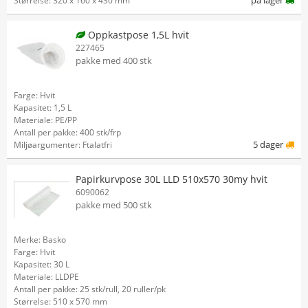
på lager
Størrelse: 320 x 160 x 430 mm
Oppkastpose 1,5L hvit
227465
pakke med 400 stk
Farge: Hvit
Kapasitet: 1,5 L
Materiale: PE/PP
Antall per pakke: 400 stk/frp
5 dager
Miljøargumenter: Ftalatfri
Papirkurvpose 30L LLD 510x570 30my hvit
6090062
pakke med 500 stk
Merke: Basko
Farge: Hvit
Kapasitet: 30 L
Materiale: LLDPE
Antall per pakke: 25 stk/rull, 20 ruller/pk
Størrelse: 510 x 570 mm