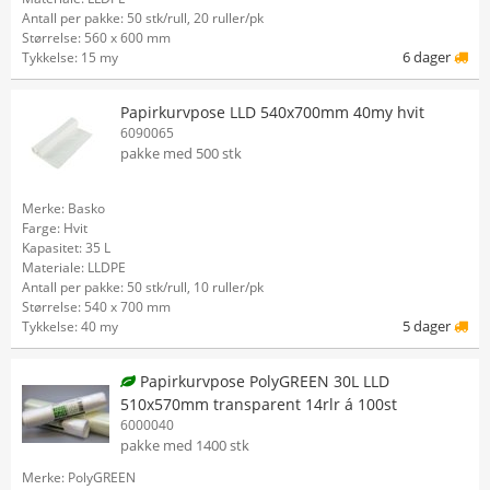
Antall per pakke: 50 stk/rull, 20 ruller/pk
Størrelse: 560 x 600 mm
6 dager
Tykkelse: 15 my
Papirkurvpose LLD 540x700mm 40my hvit
6090065
pakke med 500 stk
Merke: Basko
Farge: Hvit
Kapasitet: 35 L
Materiale: LLDPE
Antall per pakke: 50 stk/rull, 10 ruller/pk
Størrelse: 540 x 700 mm
5 dager
Tykkelse: 40 my
Papirkurvpose PolyGREEN 30L LLD
510x570mm transparent 14rlr á 100st
6000040
pakke med 1400 stk
Merke: PolyGREEN