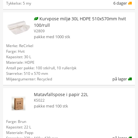
6 dager
Tykkelse: 5 my
Kurvpose miljø 30L HDPE 510x570mm hvit
100/rull
V2809
pakke med 1000 stk
Merke: ReCirkel
Farge: Hvit
Kapasitet: 30 L
Materiale: HDPE
Antall per pakke: 100 stk/rull, 10 ruller/pk
Størrelse: 510 x 570 mm
på lager
Miljøargumenter: Recycled
Matavfallspose i papir 22L
KS022
pakke med 100 stk
Farge: Brun
Kapasitet: 22 L
Materiale: Papp