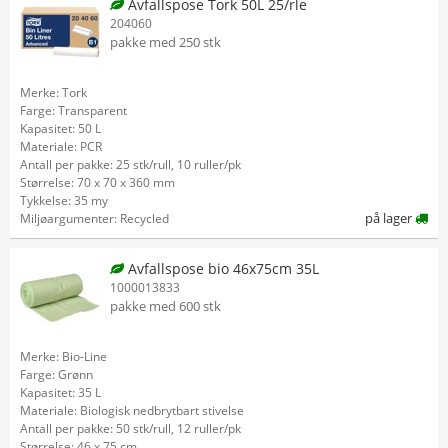
Avfallspose Tork 50L 25/rle
204060
pakke med 250 stk
Merke: Tork
Farge: Transparent
Kapasitet: 50 L
Materiale: PCR
Antall per pakke: 25 stk/rull, 10 ruller/pk
Størrelse: 70 x 70 x 360 mm
Tykkelse: 35 my
på lager
Miljøargumenter: Recycled
Avfallspose bio 46x75cm 35L
1000013833
pakke med 600 stk
Merke: Bio-Line
Farge: Grønn
Kapasitet: 35 L
Materiale: Biologisk nedbrytbart stivelse
Antall per pakke: 50 stk/rull, 12 ruller/pk
Størrelse: 46 x 75 cm