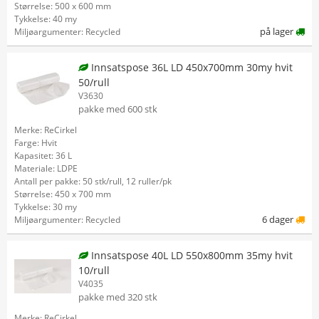
Størrelse: 500 x 600 mm
Tykkelse: 40 my
på lager
Miljøargumenter: Recycled
Innsatspose 36L LD 450x700mm 30my hvit
50/rull
V3630
pakke med 600 stk
Merke: ReCirkel
Farge: Hvit
Kapasitet: 36 L
Materiale: LDPE
Antall per pakke: 50 stk/rull, 12 ruller/pk
Størrelse: 450 x 700 mm
Tykkelse: 30 my
6 dager
Miljøargumenter: Recycled
Innsatspose 40L LD 550x800mm 35my hvit
10/rull
V4035
pakke med 320 stk
Merke: ReCirkel