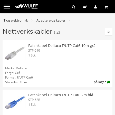
IT og elektronikk
Adaptere og kabler
Nettverkskabler
(12)
Patchkabel Deltaco F/UTP Cat6 10m grå
STP-610
1 Stk
Merke: Deltaco
Farge: Grå
Format: F/UTP Cat6
på lager
Størrelse: 10 m
Patchkabel Deltaco F/UTP Cat6 2m blå
STP-62B
1 Stk