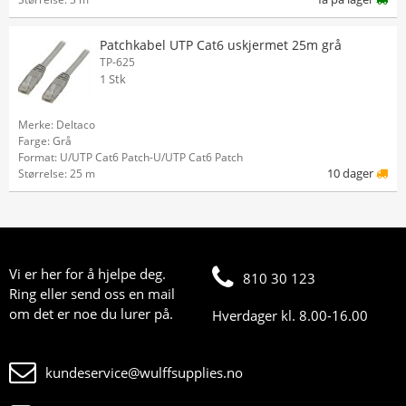
Patchkabel UTP Cat6 uskjermet 25m grå
TP-625
1 Stk
Merke: Deltaco
Farge: Grå
Format: U/UTP Cat6 Patch-U/UTP Cat6 Patch
10 dager
Størrelse: 25 m
Vi er her for å hjelpe deg.
810 30 123
Ring eller send oss en mail
om det er noe du lurer på.
Hverdager kl. 8.00-16.00
kundeservice@wulffsupplies.no