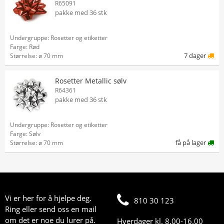
R65091
pakke med 36 stk
Undergruppe: Rosetter og etiketter
Farge: Rød
7 dager
Størrelse: ø 70 mm
Rosetter Metallic sølv
R64361
pakke med 36 stk
Undergruppe: Rosetter og etiketter
Farge: Sølv
få på lager
Størrelse: ø 70 mm
Vi er her for å hjelpe deg.
810 30 123
Ring eller send oss en mail
om det er noe du lurer på.
Hverdager kl. 8.00-16.00