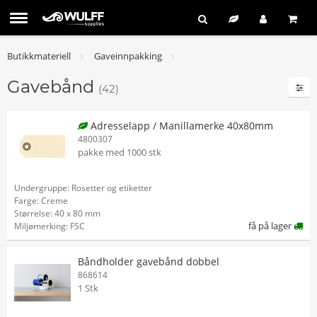
Butikkmateriell
Gaveinnpakking
Gavebånd
(42)
Adresselapp / Manillamerke 40x80mm
4800307
pakke med 1000 stk
Undergruppe: Rosetter og etiketter
Farge: Creme
Størrelse: 40 x 80 mm
få på lager
Miljømerking: FSC
Båndholder gavebånd dobbel
868614
1 Stk