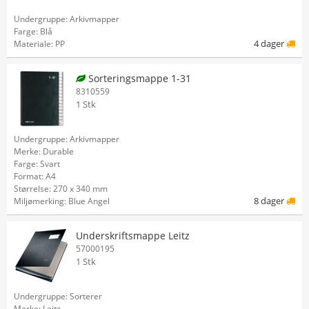
Undergruppe: Arkivmapper
Farge: Blå
4 dager
Materiale: PP
Sorteringsmappe 1-31
8310559
1 Stk
Undergruppe: Arkivmapper
Merke: Durable
Farge: Svart
Format: A4
Størrelse: 270 x 340 mm
8 dager
Miljømerking: Blue Angel
Underskriftsmappe Leitz
57000195
1 Stk
Undergruppe: Sorterer
Merke: Leitz