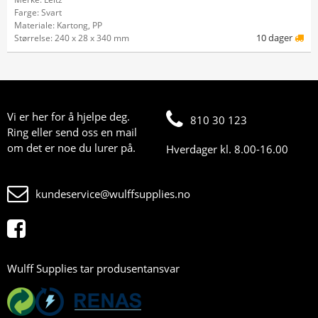
Farge: Svart
Materiale: Kartong, PP
10 dager
Størrelse: 240 x 28 x 340 mm
Vi er her for å hjelpe deg.
810 30 123
Ring eller send oss en mail
om det er noe du lurer på.
Hverdager kl. 8.00-16.00
kundeservice@wulffsupplies.no
Wulff Supplies tar produsentansvar