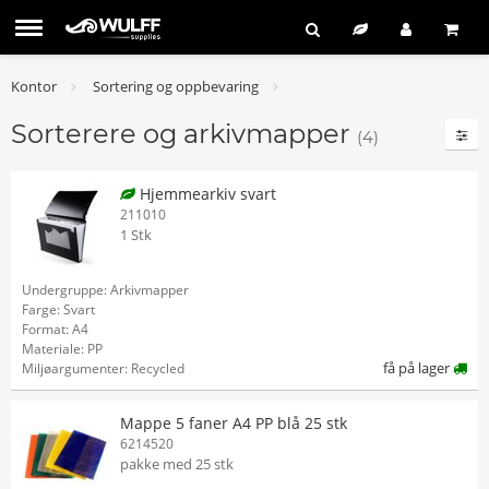
Kontor
Sortering og oppbevaring
Sorterere og arkivmapper
(4)
Hjemmearkiv svart
211010
1 Stk
Undergruppe: Arkivmapper
Farge: Svart
Format: A4
Materiale: PP
få på lager
Miljøargumenter: Recycled
Mappe 5 faner A4 PP blå 25 stk
6214520
pakke med 25 stk