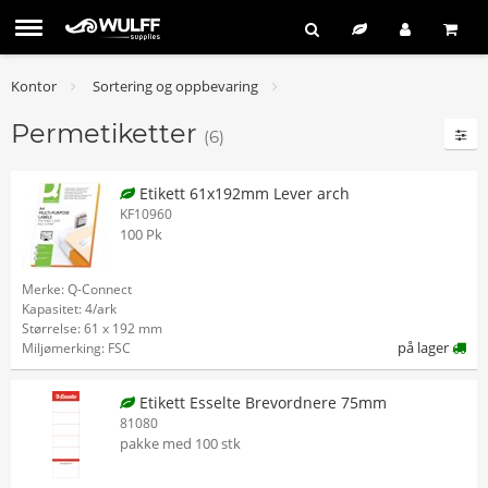
Kontor
Sortering og oppbevaring
Permetiketter
(6)
Etikett 61x192mm Lever arch
KF10960
100 Pk
Merke: Q-Connect
Kapasitet: 4/ark
Størrelse: 61 x 192 mm
på lager
Miljømerking: FSC
Etikett Esselte Brevordnere 75mm
81080
pakke med 100 stk