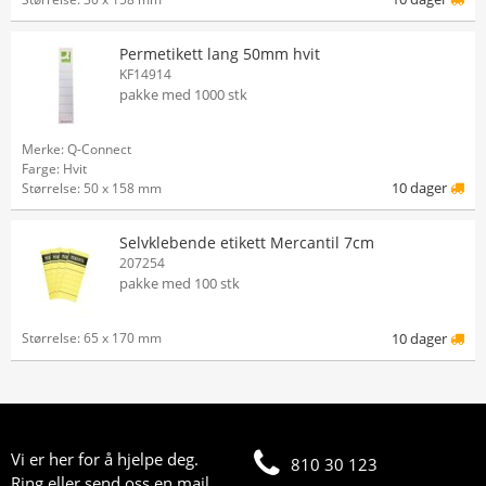
Permetikett lang 50mm hvit
KF14914
pakke med 1000 stk
Merke: Q-Connect
Farge: Hvit
10 dager
Størrelse: 50 x 158 mm
Selvklebende etikett Mercantil 7cm
207254
pakke med 100 stk
Størrelse: 65 x 170 mm
10 dager
Vi er her for å hjelpe deg.
810 30 123
Ring eller send oss en mail