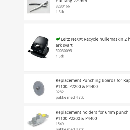
Hulltang 2-5mm
8280166
1 Stk
Leitz NeXXt Recycle hullemaskin 2 h
ark svart
50030095
1 Stk
Replacement Punching Boards for Ra
P1100, P2200 & P4400
0282
pakke med 4 stk
Replacement holders for 6mm punch 
P1100 P2200 & P4400
1549
pakke med 4 stk