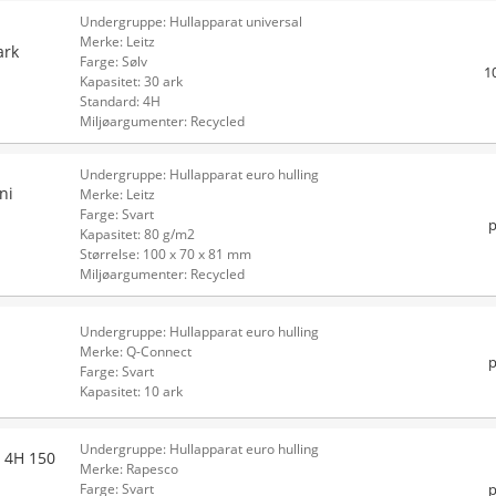
Undergruppe: Hullapparat universal
Merke: Leitz
ark
Farge: Sølv
1
Kapasitet: 30 ark
Standard: 4H
Miljøargumenter: Recycled
Undergruppe: Hullapparat euro hulling
ni
Merke: Leitz
Farge: Svart
p
Kapasitet: 80 g/m2
Størrelse: 100 x 70 x 81 mm
Miljøargumenter: Recycled
Undergruppe: Hullapparat euro hulling
Merke: Q-Connect
p
Farge: Svart
Kapasitet: 10 ark
Undergruppe: Hullapparat euro hulling
 4H 150
Merke: Rapesco
p
Farge: Svart