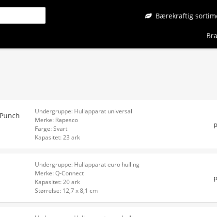
Bærekraftig sortim
Bra
Undergruppe: Hullapparat universal
 Punch
Merke: Rapesco
p
Farge: Svart
Kapasitet: 23 ark
Undergruppe: Hullapparat euro hulling
Merke: Q-Connect
p
Kapasitet: 20 ark
Størrelse: 12,7 x 8,1 cm