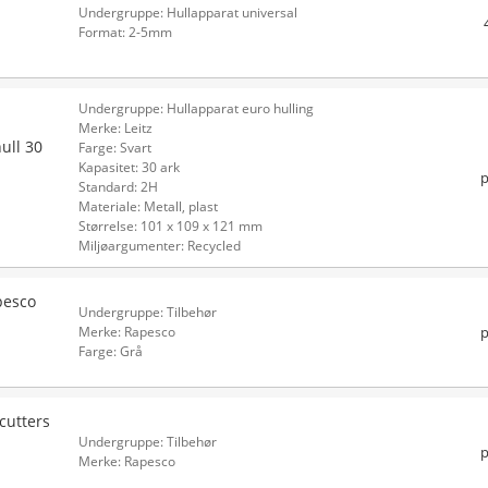
Undergruppe: Hullapparat universal
Format: 2-5mm
Undergruppe: Hullapparat euro hulling
Merke: Leitz
ull 30
Farge: Svart
Kapasitet: 30 ark
p
Standard: 2H
Materiale: Metall, plast
Størrelse: 101 x 109 x 121 mm
Miljøargumenter: Recycled
pesco
Undergruppe: Tilbehør
p
Merke: Rapesco
Farge: Grå
cutters
Undergruppe: Tilbehør
p
Merke: Rapesco