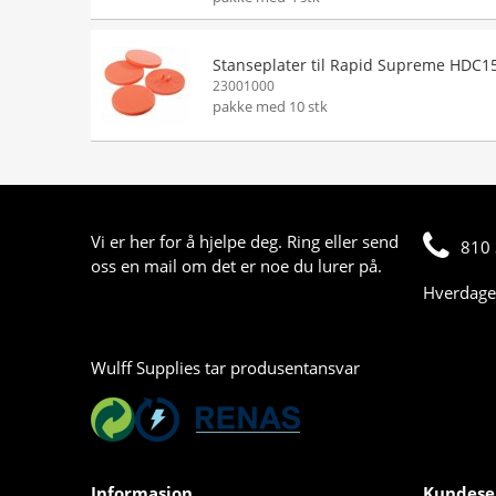
Stanseplater til Rapid Supreme HDC1
23001000
pakke med 10 stk
Vi er her for å hjelpe deg. Ring eller send
810 
oss en mail om det er noe du lurer på.
Hverdager
Wulff Supplies tar produsentansvar
Informasjon
Kundese