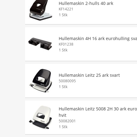
Hullemaskin 2-hulls 40 ark
KF14221
1 Stk
Hullemaskin 4H 16 ark eurohulling sva
KF01238
1 Stk
Hullemaskin Leitz 25 ark svart
50080095
1 Stk
Hullemaskin Leitz 5008 2H 30 ark euro
hvit
50082001
1 Stk