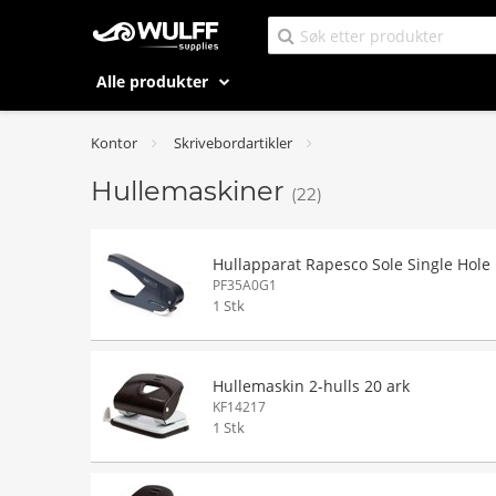
Alle produkter
Kontor
Skrivebordartikler
Hullemaskiner
(22)
Hullapparat Rapesco Sole Single Hole
PF35A0G1
1 Stk
Hullemaskin 2-hulls 20 ark
KF14217
1 Stk