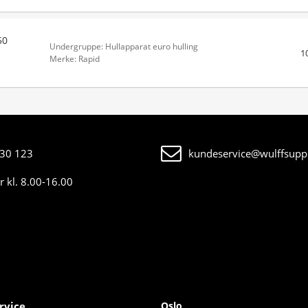
50
Undergruppe: Hullapparat euro hulling
1
Merke: Rapid
30 123
kundeservice@wulffsuppl
 kl. 8.00-16.00
rvice
Oslo