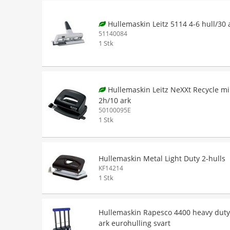
Hullemaskin Leitz 5114 4-6 hull/30 
51140084
1 Stk
Hullemaskin Leitz NeXXt Recycle mi
2h/10 ark
50100095E
1 Stk
Hullemaskin Metal Light Duty 2-hulls
KF14214
1 Stk
Hullemaskin Rapesco 4400 heavy duty
ark eurohulling svart