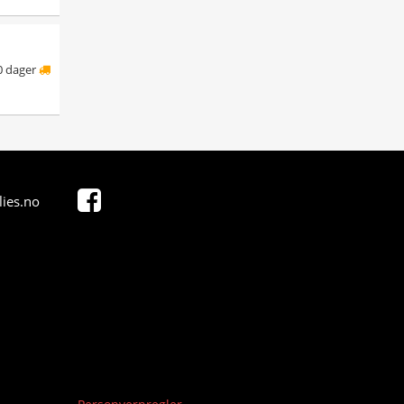
0 dager
ies.no