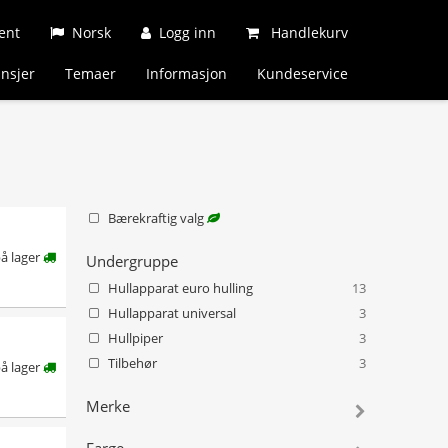
ent
Norsk
Logg inn
Handlekurv
nsjer
Temaer
Informasjon
Kundeservice
Bærekraftig valg
å lager
Undergruppe
Hullapparat euro hulling
13
Hullapparat universal
3
Hullpiper
3
Tilbehør
3
å lager
Merke