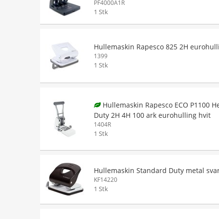
PF4000A1R
1 Stk
Hullemaskin Rapesco 825 2H eurohulli
1399
1 Stk
Hullemaskin Rapesco ECO P1100 H
Duty 2H 4H 100 ark eurohulling hvit
1404R
1 Stk
Hullemaskin Standard Duty metal svar
KF14220
1 Stk