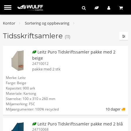
Kontor
Sortering og oppbevaring
Tidsskriftsamlere
(11)
Leitz Puro Tidskriftssamler pakke med 2
beige
24710012
pakke med 2 stk
Merke: Leitz
Farge: Beige
Kapasitet: 900 ark
Materiale: Kartong
Størrelse: 100 x 310 x 260 mm
Miljømerking: FSC
10 dager
Miljøargumenter: 100% recycled
Leitz Puro Tidskriftssamler pakke med 2 blå
24710068