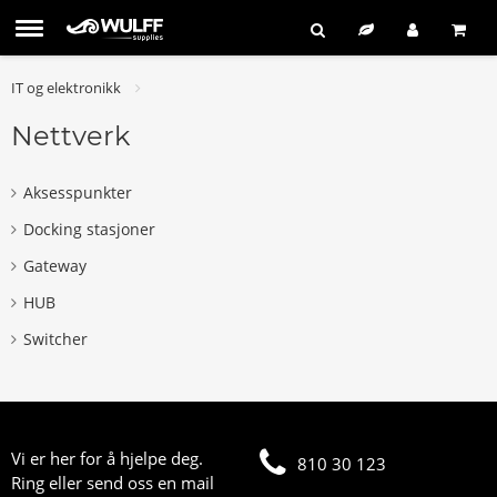
IT og elektronikk
Nettverk
Aksesspunkter
Docking stasjoner
Gateway
HUB
Switcher
Vi er her for å hjelpe deg.
810 30 123
Ring eller send oss en mail