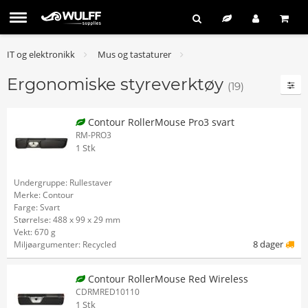
IT og elektronikk
Mus og tastaturer
Ergonomiske styreverktøy
(19)
Contour RollerMouse Pro3 svart
RM-PRO3
1 Stk
Undergruppe: Rullestaver
Merke: Contour
Farge: Svart
Størrelse: 488 x 99 x 29 mm
Vekt: 670 g
8 dager
Miljøargumenter: Recycled
Contour RollerMouse Red Wireless
CDRMRED10110
1 Stk