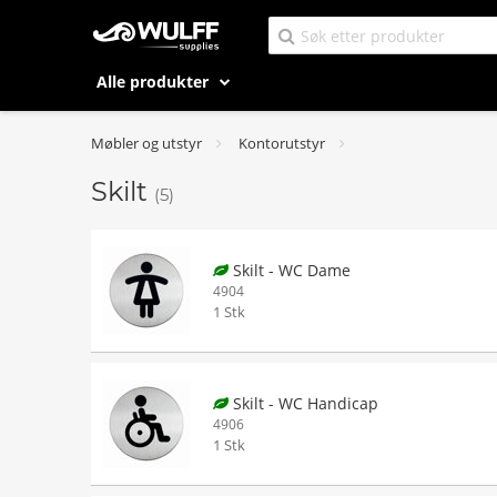
Alle produkter
Møbler og utstyr
Kontorutstyr
Skilt
(5)
Skilt - WC Dame
4904
1 Stk
Skilt - WC Handicap
4906
1 Stk