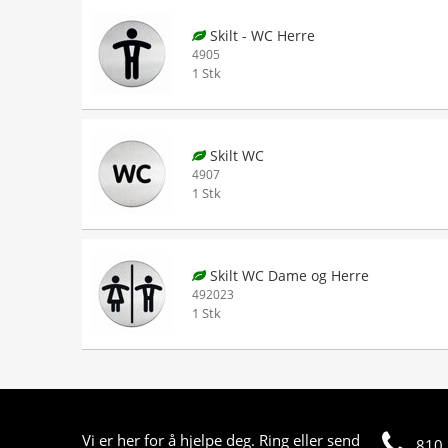
Skilt - WC Herre
4905
1 Stk
Skilt WC
4907
1 Stk
Skilt WC Dame og Herre
492023
1 Stk
Vi er her for å hjelpe deg. Ring eller send
810 