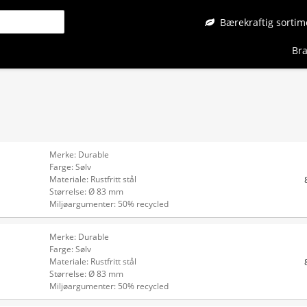
Bærekraftig sortim
Bra
Merke: Durable
Farge: Sølv
Materiale: Rustfritt stål
Størrelse: Ø 83 mm
Miljøargumenter: 50% recycled
Merke: Durable
Farge: Sølv
Materiale: Rustfritt stål
Størrelse: Ø 83 mm
Miljøargumenter: 50% recycled