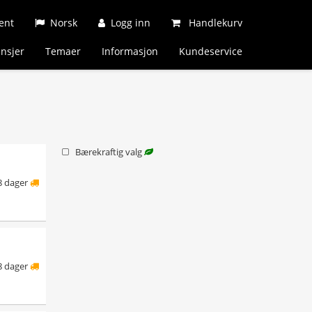
ent
Norsk
Logg inn
Handlekurv
nsjer
Temaer
Informasjon
Kundeservice
Bærekraftig valg
8 dager
8 dager