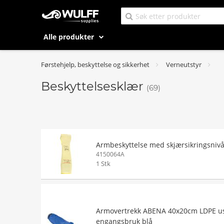
Alle produkter
Førstehjelp, beskyttelse og sikkerhet
Verneutstyr
Beskyttelsesklær
(69)
Armbeskyttelse med skjærsikringsniv
4150064A
1 Stk
Armovertrekk ABENA 40x20cm LDPE us
engangsbruk blå