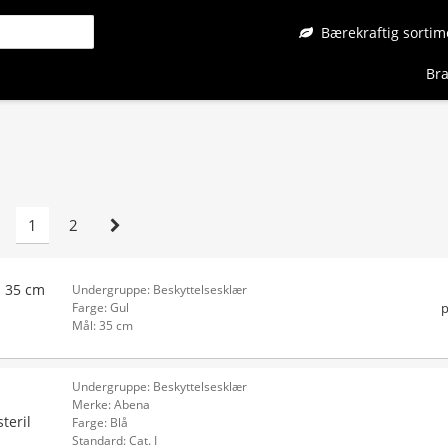
Bærekraftig sortim
Bra
1
2
å 35 cm
Undergruppe: Beskyttelsesklær
p
Farge: Gul
Mål: 35 cm
Undergruppe: Beskyttelsesklær
Merke: Abena
teril
Farge: Blå
Standard: Cat. I