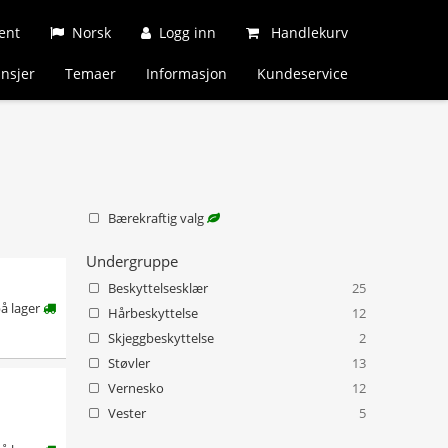
ent
Norsk
Logg inn
Handlekurv
nsjer
Temaer
Informasjon
Kundeservice
Bærekraftig valg
Undergruppe
Beskyttelsesklær
25
å lager
Hårbeskyttelse
12
Skjeggbeskyttelse
2
Støvler
13
Vernesko
12
Vester
5