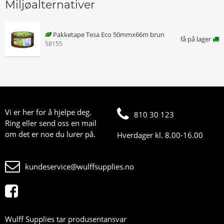
Miljøalternativer
Pakketape Tesa Eco 50mmx66m brun
få på lager
58155
Vi er her for å hjelpe deg.
810 30 123
Ring eller send oss en mail
om det er noe du lurer på.
Hverdager kl. 8.00-16.00
kundeservice@wulffsupplies.no
Wulff Supplies tar produsentansvar