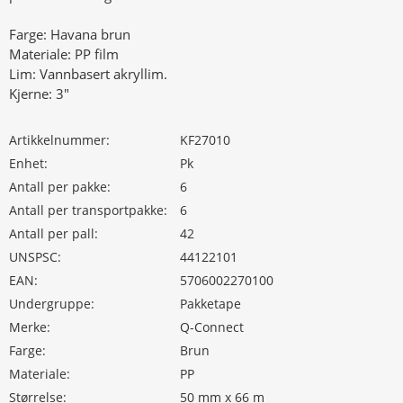
Farge: Havana brun
Materiale: PP film
Lim: Vannbasert akryllim.
Kjerne: 3"
Artikkelnummer:
KF27010
Enhet:
Pk
Antall per pakke:
6
Antall per transportpakke:
6
Antall per pall:
42
UNSPSC:
44122101
EAN:
5706002270100
Undergruppe:
Pakketape
Merke:
Q-Connect
Farge:
Brun
Materiale:
PP
Størrelse:
50 mm x 66 m